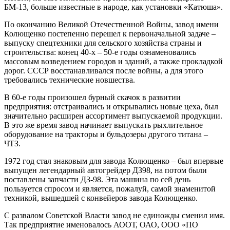
БМ-13, больше известные в народе, как установки «Катюша».
По окончанию Великой Отечественной Войны, завод имени
Колющенко постепенно перешел к первоначальной задаче –
выпуску спецтехники для сельского хозяйства страны и
строительства: конец 40-х – 50-е годы ознаменовались
массовым возведением городов и зданий, а также прокладкой
дорог. СССР восстанавливался после войны, а для этого
требовались технические новшества.
В 60-е годы произошел бурный скачок в развитии
предприятия: отстраивались и открывались новые цеха, был
значительно расширен ассортимент выпускаемой продукции.
В это же время завод начинает выпускать рыхлительное
оборудование на тракторы и бульдозеры другого титана –
ЧТЗ.
1972 год стал знаковым для завода Колющенко – был впервые
выпущен легендарный автогрейдер ДЗ98, на потом были
поставлены запчасти ДЗ-98. Эта машина по сей день
пользуется спросом и является, пожалуй, самой знаменитой
техникой, вышедшей с конвейеров завода Колющенко.
С развалом Советской Власти завод не единожды сменил имя.
Так предприятие именовалось АООТ, ОАО, ООО «ПО