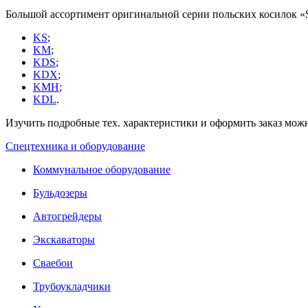
Большой ассортимент оригинальной серии польских косилок «S
KS
;
KM
;
KDS
;
KDX
;
KMH
;
KDL
.
Изучить подробные тех. характеристики и оформить заказ можн
Спецтехника и оборудование
Коммунальное оборудование
Бульдозеры
Автогрейдеры
Экскаваторы
Сваебои
Трубоукладчики