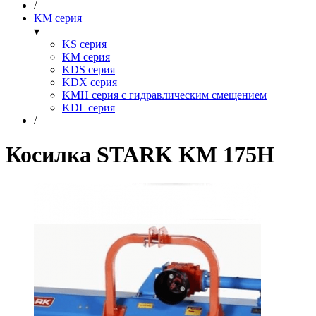
/
KM серия
▾
KS серия
KM серия
KDS серия
KDX серия
KMH серия с гидравлическим смещением
KDL серия
/
Косилка STARK KM 175H