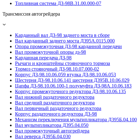
Топливная система ДЗ-98В.31.00.000-07
Трансмиссия автогрейдера
Карданный вал ДЗ-98 заднего моста в сборе
Вал карданный заднего моста Д395А.0115.000
Опора промежуточная ДЗ-98 карданной передачи
Вал промежуточной опоры дз-98
Карданная передача ДЗ-98
Рычаги и кронштейны стояночного тормоза
Тормоз стояночный ДЗ-98.10.07.000-02
Корпус ДЗ-98.10.06.059 втулка ДЗ-98.10.06.053
Шестерня ДЗ-98.10.06.141 шестерня Д395В.10.06.029
Цапфа ДЗ-98.10.06.100-1 полумуфта ДЗ-98А.10.06.183
Корпус промежуточного редуктора ДЗ-98.10.06.135
Вал нижний раздаточного редуктора
Вал средний раздаточного редуктора
Вал первичный раздаточного редуктора
Корпус раздаточного редуктора ДЗ-98
Механизм переключения мультипликатора Д395Б.04.100
Вал мультипликатора Д395.04.050
Вал промежуточный автогрейдера
Вал реверса Д395Б.04.030