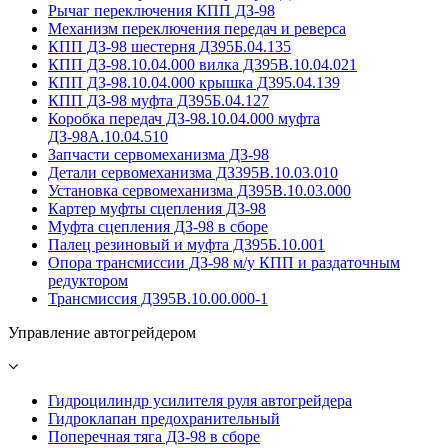
Рычаг переключения КПП ДЗ-98
Механизм переключения передач и реверса
КПП ДЗ-98 шестерня Д395Б.04.135
КПП ДЗ-98.10.04.000 вилка Д395В.10.04.021
КПП ДЗ-98.10.04.000 крышка Д395.04.139
КПП ДЗ-98 муфта Д395Б.04.127
Коробка передач ДЗ-98.10.04.000 муфта
ДЗ-98А.10.04.510
Запчасти сервомеханизма ДЗ-98
Детали сервомеханизма ДЗ395В.10.03.010
Установка сервомеханизма Д395В.10.03.000
Картер муфты сцепления ДЗ-98
Муфта сцепления ДЗ-98 в сборе
Палец резиновый и муфта Д395Б.10.001
Опора трансмиссии ДЗ-98 м/у КПП и раздаточным
редуктором
Трансмиссия Д395В.10.00.000-1
Управление автогрейдером
Гидроцилиндр усилителя руля автогрейдера
Гидроклапан предохранительный
Поперечная тяга ДЗ-98 в сборе