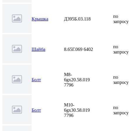
по
Крышка
Д395Б.03.118
запросу
по
Шайба
8.65Г.069 6402
запросу
М8-
по
Болт
6gх20.58.019
запросу
7796
М10-
по
Болт
6gх30.58.019
запросу
7796