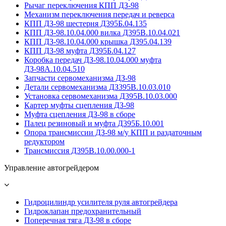
Рычаг переключения КПП ДЗ-98
Механизм переключения передач и реверса
КПП ДЗ-98 шестерня Д395Б.04.135
КПП ДЗ-98.10.04.000 вилка Д395В.10.04.021
КПП ДЗ-98.10.04.000 крышка Д395.04.139
КПП ДЗ-98 муфта Д395Б.04.127
Коробка передач ДЗ-98.10.04.000 муфта
ДЗ-98А.10.04.510
Запчасти сервомеханизма ДЗ-98
Детали сервомеханизма ДЗ395В.10.03.010
Установка сервомеханизма Д395В.10.03.000
Картер муфты сцепления ДЗ-98
Муфта сцепления ДЗ-98 в сборе
Палец резиновый и муфта Д395Б.10.001
Опора трансмиссии ДЗ-98 м/у КПП и раздаточным
редуктором
Трансмиссия Д395В.10.00.000-1
Управление автогрейдером
Гидроцилиндр усилителя руля автогрейдера
Гидроклапан предохранительный
Поперечная тяга ДЗ-98 в сборе