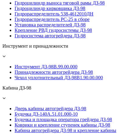
Гидроцилиндр выноса тяговой рамы ДЗ-98
Гидроцилиндр кирковщика ДЗ-98
Гидрораспределитель 538-4612010ДН
Гидрораспределитель PС-25 в сборе
Установка распределителей ДЗ-98
Крепление РВД гидросистемы ДЗ-98
Гидросистема автогрейдера ДЗ-98
Инструмент и принадлежности
Инструмент ДЗ-98В.99.00.000
Принадлежности автогрейдера ДЗ-98
Чехол уплотнительный ДЗ-98В1.90.00.000
Кабина ДЗ-98
Дверь кабины автогрейдера ДЗ-98
Будочка ДЗ-140А.51.01.000-10
Будочка и площадка оператора грейдера ДЗ-98
Коврики и крепление ступенек кабины ДЗ-98
Кабина автогрейдера ДЗ-98 и крепление кабины