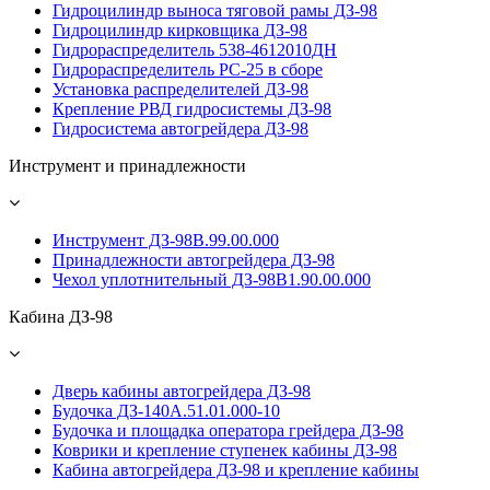
Гидроцилиндр выноса тяговой рамы ДЗ-98
Гидроцилиндр кирковщика ДЗ-98
Гидрораспределитель 538-4612010ДН
Гидрораспределитель PС-25 в сборе
Установка распределителей ДЗ-98
Крепление РВД гидросистемы ДЗ-98
Гидросистема автогрейдера ДЗ-98
Инструмент и принадлежности
Инструмент ДЗ-98В.99.00.000
Принадлежности автогрейдера ДЗ-98
Чехол уплотнительный ДЗ-98В1.90.00.000
Кабина ДЗ-98
Дверь кабины автогрейдера ДЗ-98
Будочка ДЗ-140А.51.01.000-10
Будочка и площадка оператора грейдера ДЗ-98
Коврики и крепление ступенек кабины ДЗ-98
Кабина автогрейдера ДЗ-98 и крепление кабины