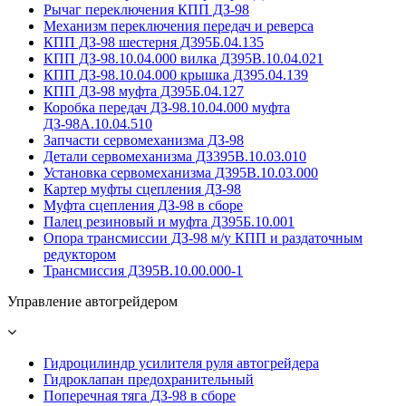
Рычаг переключения КПП ДЗ-98
Механизм переключения передач и реверса
КПП ДЗ-98 шестерня Д395Б.04.135
КПП ДЗ-98.10.04.000 вилка Д395В.10.04.021
КПП ДЗ-98.10.04.000 крышка Д395.04.139
КПП ДЗ-98 муфта Д395Б.04.127
Коробка передач ДЗ-98.10.04.000 муфта
ДЗ-98А.10.04.510
Запчасти сервомеханизма ДЗ-98
Детали сервомеханизма ДЗ395В.10.03.010
Установка сервомеханизма Д395В.10.03.000
Картер муфты сцепления ДЗ-98
Муфта сцепления ДЗ-98 в сборе
Палец резиновый и муфта Д395Б.10.001
Опора трансмиссии ДЗ-98 м/у КПП и раздаточным
редуктором
Трансмиссия Д395В.10.00.000-1
Управление автогрейдером
Гидроцилиндр усилителя руля автогрейдера
Гидроклапан предохранительный
Поперечная тяга ДЗ-98 в сборе