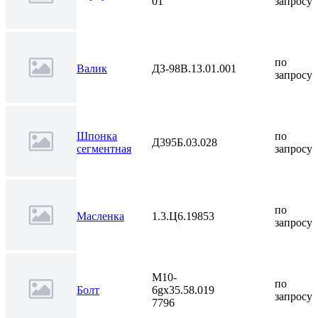
01
запросу
по
Валик
ДЗ-98В.13.01.001
запросу
Шпонка
по
Д395Б.03.028
сегментная
запросу
по
Масленка
1.3.Ц6.19853
запросу
М10-
по
Болт
6gх35.58.019
запросу
7796