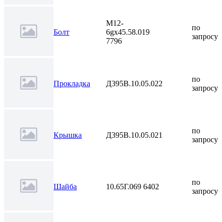
М12-
по
Болт
6gх45.58.019
запросу
7796
по
Прокладка
Д395В.10.05.022
запросу
по
Крышка
Д395В.10.05.021
запросу
по
Шайба
10.65Г.069 6402
запросу