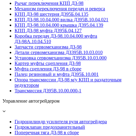
Рычаг переключения КПП ДЗ-98
Механизм переключения передач и реверса
КПП ДЗ-98 шестерня Д395Б.04.135
КПП ДЗ-98.10.04.000 вилка Д395В.10.04.021
КПП ДЗ-98.10.04.000 крышка Д395.04.139
КПП ДЗ-98 муфта Д395Б.04.127
Коробка передач ДЗ-98.10.04.000 муфта
ДЗ-98А.10.04.510
Запчасти сервомеханизма ДЗ-98
Детали сервомеханизма ДЗ395В.10.03.010
Установка сервомеханизма Д395В.10.03.000
Картер муфты сцепления ДЗ-98
Муфта сцепления ДЗ-98 в сборе
Палец резиновый и муфта Д395Б.10.001
Опора трансмиссии ДЗ-98 м/у КПП и раздаточным
редуктором
Трансмиссия Д395В.10.00.000-1
Управление автогрейдером
Гидроцилиндр усилителя руля автогрейдера
Гидроклапан предохранительный
Поперечная тяга ДЗ-98 в сборе