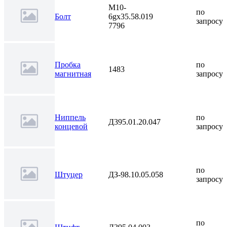
М10-
по
Болт
6gх35.58.019
запросу
7796
Пробка
по
1483
магнитная
запросу
Ниппель
по
Д395.01.20.047
концевой
запросу
по
Штуцер
ДЗ-98.10.05.058
запросу
по