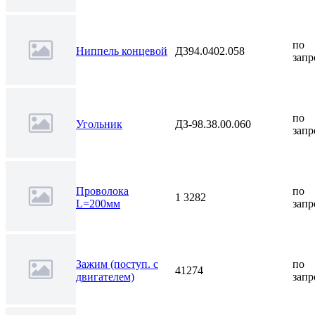
по
Ниппель концевой
Д394.0402.058
запр
по
Угольник
ДЗ-98.38.00.060
запр
Проволока
по
1 3282
L=200мм
запр
Зажим (поступ. с
по
41274
двигателем)
запр