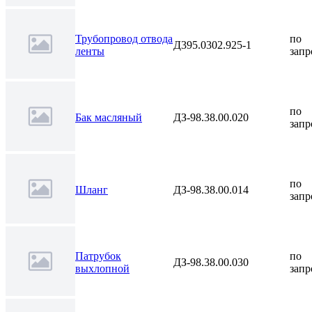
Трубопровод отвода
по
Д395.0302.925-1
ленты
запр
по
Бак масляный
ДЗ-98.38.00.020
запр
по
Шланг
ДЗ-98.38.00.014
запр
Патрубок
по
ДЗ-98.38.00.030
выхлопной
запр