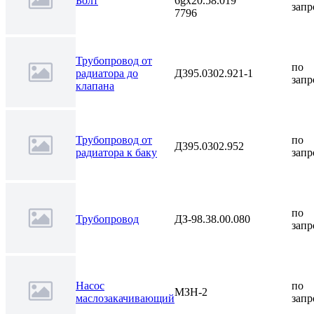
Болт
6gх20.58.019
запр
7796
Трубопровод от
по
радиатора до
Д395.0302.921-1
запр
клапана
Трубопровод от
по
Д395.0302.952
радиатора к баку
запр
по
Трубопровод
ДЗ-98.38.00.080
запр
Насос
по
МЗН-2
маслозакачивающий
запр