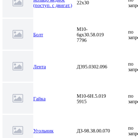
22х30
(поступ. с двигат.)
запр
М10-
по
Болт
6gх30.58.019
запр
7796
по
Лента
Д395.0302.096
запр
М10-6Н.5.019
по
Гайка
5915
запр
по
Угольник
ДЗ-98.38.00.070
запр