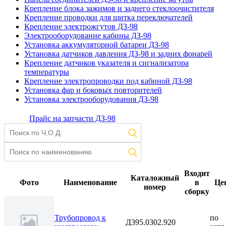
Крепление блока зажимов и заднего стеклоочистителя
Крепление проводки для щитка переключателей
Крепление электрожгутов ДЗ-98
Электрооборудование кабины ДЗ-98
Установка аккумуляторной батареи ДЗ-98
Установка датчиков давления ДЗ-98 и задних фонарей
Крепление датчиков указателя и сигнализатора
температуры
Крепление электропроводки под кабиной ДЗ-98
Установка фар и боковых повторителей
Установка электрооборудования ДЗ-98
Прайс на запчасти ДЗ-98
Входит
Каталожный
Фото
Наименование
в
Це
номер
сборку
Трубопровод к
по
Д395.0302.920