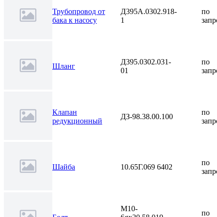
Трубопровод от
Д395А.0302.918-
по
бака к насосу
1
запр
Д395.0302.031-
по
Шланг
01
запр
Клапан
по
ДЗ-98.38.00.100
редукционный
запр
по
Шайба
10.65Г.069 6402
запр
М10-
по