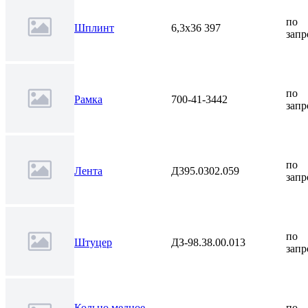
по
Шплинт
6,3х36 397
запр
по
Рамка
700-41-3442
запр
по
Лента
Д395.0302.059
запр
по
Штуцер
ДЗ-98.38.00.013
запр
Кольцо медное
по