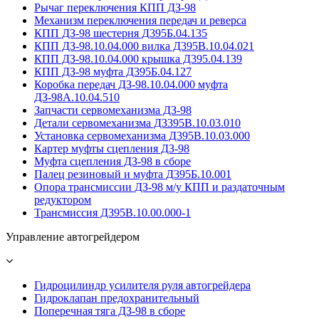
Рычаг переключения КПП ДЗ-98
Механизм переключения передач и реверса
КПП ДЗ-98 шестерня Д395Б.04.135
КПП ДЗ-98.10.04.000 вилка Д395В.10.04.021
КПП ДЗ-98.10.04.000 крышка Д395.04.139
КПП ДЗ-98 муфта Д395Б.04.127
Коробка передач ДЗ-98.10.04.000 муфта
ДЗ-98А.10.04.510
Запчасти сервомеханизма ДЗ-98
Детали сервомеханизма ДЗ395В.10.03.010
Установка сервомеханизма Д395В.10.03.000
Картер муфты сцепления ДЗ-98
Муфта сцепления ДЗ-98 в сборе
Палец резиновый и муфта Д395Б.10.001
Опора трансмиссии ДЗ-98 м/у КПП и раздаточным
редуктором
Трансмиссия Д395В.10.00.000-1
Управление автогрейдером
Гидроцилиндр усилителя руля автогрейдера
Гидроклапан предохранительный
Поперечная тяга ДЗ-98 в сборе