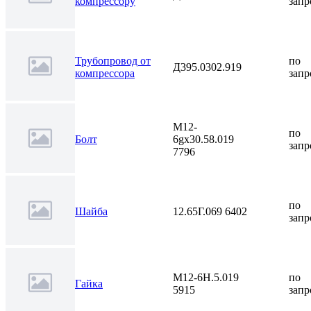
компрессору
запр
Трубопровод от
по
Д395.0302.919
компрессора
запр
М12-
по
Болт
6gх30.58.019
запр
7796
по
Шайба
12.65Г.069 6402
запр
М12-6H.5.019
по
Гайка
5915
запр