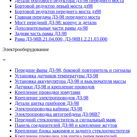
Детали бортового редуктора ДЗ-98 переднего моста
Бортовой редуктор левый моста дз98
Бортовой редуктор переднего моста дз98
Главная передача ДЗ-98 переднего моста
Мост передний ДЗ-98: корпус и детали
Дополнительные части рамы дз-98
Задняя часть рамы ДЗ-98
Рама ДЗ-98В.21.04.000, ДЗ-98В1.2.21.03.000
Электрооборудование
Передние фары ДЗ-98, боковой повторитель и сигналы
Установка датчиков температуры ДЗ-98
Установка аккумулятора ДЗ-98 и выключателя массы
Датчики ДЗ-98 и крепление проводов
Крепление проводки хомутами
Крепление электропроводов ДЗ-98
Детали щитка приборов ДЗ-98
Электропроводка кабины ДЗ-98
Электропроводка автогрейдера ДЗ-98В7
Передний стеклоочиститель и сигнальный маяк
Панель соединителей ДЗ-98 и крепление жгутов
Крепление блока зажимов и заднего стеклоочистителя
Крепление проводки для щитка переключателей