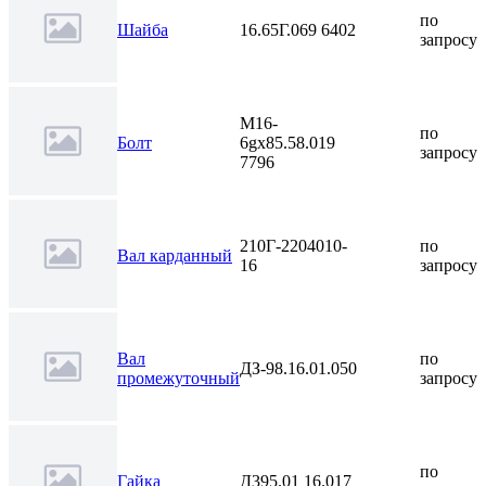
по
Шайба
16.65Г.069 6402
запросу
М16-
по
Болт
6gх85.58.019
запросу
7796
210Г-2204010-
по
Вал карданный
16
запросу
Вал
по
ДЗ-98.16.01.050
промежуточный
запросу
по
Гайка
Д395.01 16.017