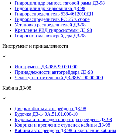
Гидроцилиндр выноса тяговой рамы ДЗ-98
Гидроцилиндр кирковщика ДЗ-98
Гидрораспределитель 538-4612010ДН
Гидрораспределитель PС-25 в сборе
Установка распределителей ДЗ-98
Крепление РВД гидросистемы ДЗ-98
Гидросистема автогрейдера ДЗ-98
Инструмент и принадлежности
Инструмент ДЗ-98В.99.00.000
Принадлежности автогрейдера ДЗ-98
Чехол уплотнительный ДЗ-98В1.90.00.000
Кабина ДЗ-98
Дверь кабины автогрейдера ДЗ-98
Будочка ДЗ-140А.51.01.000-10
Будочка и площадка оператора грейдера ДЗ-98
Коврики и крепление ступенек кабины ДЗ-98
Кабина автогрейдера ДЗ-98 и крепление кабины